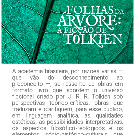
A academia brasileira, por razões várias —
que vão do desconhecimento ao
preconceito —, se ressente de obras em
formato livro que abordem o universo
ficcional criado por J. R. R. Tolkien sob
perspectivas teórico-críticas; obras que
traduzam e clarifiquem, para esse público,
em linguagem analítica, as qualidades
estéticas, as possibilidades interpretativas,
os aspectos filosófico-teológicos e os
elementos sócio-histórico-culturais que